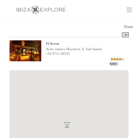
Ope
Home
El Ayoun
Avda. Isidoro Macabich, 6, Sant Rafael
+34 9711 98335
:
: