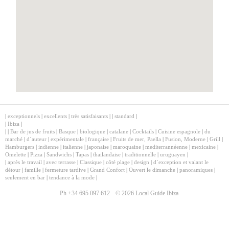
|
exceptionnels
|
excellents
|
très satisfaisants
|
|
standard
|
|
Ibiza
|
|
|
Bar de jus de fruits
|
Basque
|
biologique
|
catalane
|
Cocktails
|
Cuisine espagnole
|
du
marché
|
d´auteur
|
expérimentale
|
française
|
Fruits de mer, Paella
|
Fusion, Moderne
|
Grill
|
Hamburgers
|
indienne
|
italienne
|
japonaise
|
maroquaine
|
mediterrannéenne
|
mexicaine
|
Omelette
|
Pizza
|
Sandwichs
|
Tapas
|
thailandaise
|
traditionnelle
|
uruguayen
|
|
après le travail
|
avec terrasse
|
Classique
|
côté plage
|
design
|
d´exception et valant le
détour
|
famille
|
fermeture tardive
|
Grand Confort
|
Ouvert le dimanche
|
panoramiques
|
seulement en bar
|
tendance à la mode
|
Ph +34 695 097 612
© 2026 Local Guide Ibiza