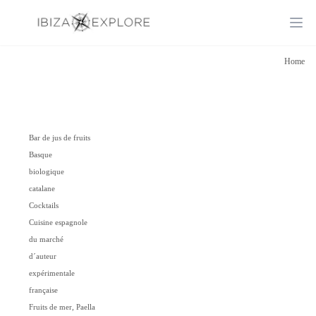
Ope
Home
Bar de jus de fruits
Basque
biologique
catalane
Cocktails
Cuisine espagnole
du marché
d´auteur
expérimentale
française
Fruits de mer, Paella