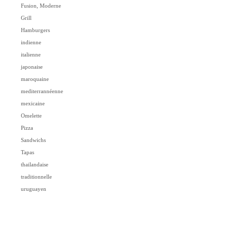
Fusion, Moderne
Grill
Hamburgers
indienne
italienne
japonaise
maroquaine
mediterrannéenne
mexicaine
Omelette
Pizza
Sandwichs
Tapas
thailandaise
traditionnelle
uruguayen