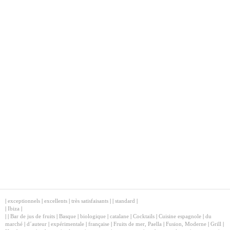
|
exceptionnels
|
excellents
|
très satisfaisants
|
|
standard
|
|
Ibiza
|
|
|
Bar de jus de fruits
|
Basque
|
biologique
|
catalane
|
Cocktails
|
Cuisine espagnole
|
du
marché
|
d´auteur
|
expérimentale
|
française
|
Fruits de mer, Paella
|
Fusion, Moderne
|
Grill
|