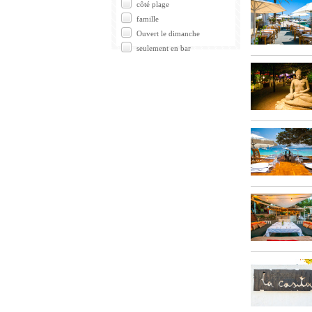
côté plage
famille
Ouvert le dimanche
seulement en bar