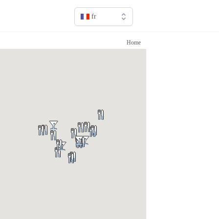
fr
en
Home
fr
it
sv
de
jp
cn
ru
es
ca
pt