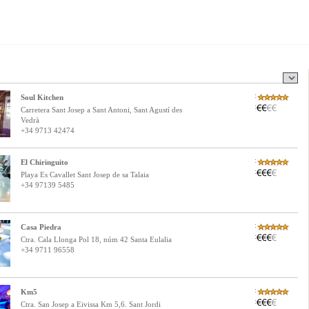
:
Soul Kitchen
:
Carretera Sant Josep a Sant Antoni, Sant Agustí des
Vedrà
+34 9713 42474
:
El Chiringuito
:
Playa Es Cavallet Sant Josep de sa Talaia
+34 97139 5485
:
Casa Piedra
:
Ctra. Cala Llonga Pol 18, núm 42 Santa Eulalia
+34 9711 96558
:
Km5
:
Ctra. San Josep a Eivissa Km 5,6. Sant Jordi