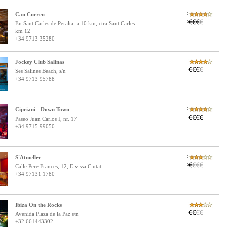
:
Can Curreu
:
En Sant Carles de Peralta, a 10 km, ctra Sant Carles
km 12
+34 9713 35280
:
Jockey Club Salinas
:
Ses Salines Beach, s/n
+34 9713 95788
:
Cipriani - Down Town
:
Paseo Juan Carlos I, nr. 17
+34 9715 99050
:
S'Atmeller
:
Calle Pere Frances, 12, Eivissa Ciutat
+34 97131 1780
:
Ibiza On the Rocks
:
Avenida Plaza de la Paz s/n
+32 661443302