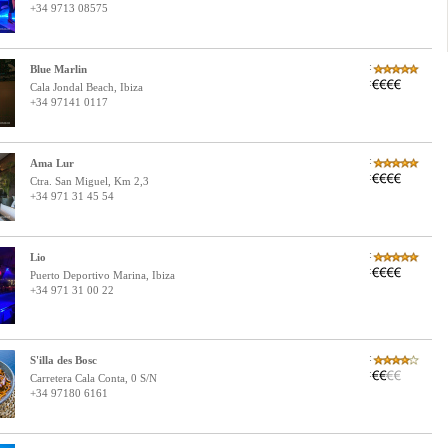
+34 9713 08575
:
Blue Marlin
:
Cala Jondal Beach, Ibiza
+34 97141 0117
:
Ama Lur
:
Ctra. San Miguel, Km 2,3
+34 971 31 45 54
:
Lio
:
Puerto Deportivo Marina, Ibiza
+34 971 31 00 22
:
S'illa des Bosc
:
Carretera Cala Conta, 0 S/N
+34 97180 6161