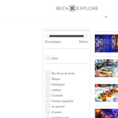
Economique
Deluxe
Ibiza
Bar de jus de fruits
Basque
biologique
catalane
Cocktails
Cuisine espagnole
du marché
d´auteur
expérimentale