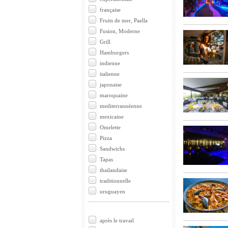
française
Fruits de mer, Paella
Fusion, Moderne
Grill
Hamburgers
indienne
italienne
japonaise
maroquaine
mediterrannéenne
mexicaine
Omelette
Pizza
Sandwichs
Tapas
thailandaise
traditionnelle
uruguayen
après le travail