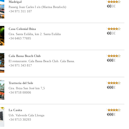
:
Madrigal
:
Passeig Joan Carles I s/n (Marina Botafoch)
+34 971 311 107
:
Casa Colonial Ibiza
:
Ctra. Santa Eulàlia, km 2. Santa Eulàlia
+34 6463 77695
:
Cala Bassa Beach Club
:
El restaurante. Cala Bassa Beach Club. Cala Bassa.
+34 971 343 817
:
Trattoria del Sole
:
Ctra. Ibiza San José km 7,5
+34 9718 00006
:
La Casita
:
Urb. Valverde Cala Llonga
+34 9713 30293