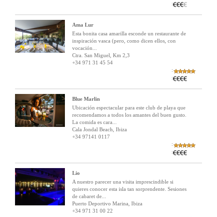
:
Ama Lur
Esta bonita casa amarilla esconde un restaurante de
inspiración vasca (pero, como dicen ellos, con
vocación...
Ctra. San Miguel, Km 2,3
+34 971 31 45 54
:
:
Blue Marlin
Ubicación espectacular para este club de playa que
recomendamos a todos los amantes del buen gusto.
La comida es cara...
Cala Jondal Beach, Ibiza
+34 97141 0117
:
:
Lio
A nuestro parecer una visita imprescindible si
quieres conocer esta isla tan sorprendente. Sesiones
de cabaret de...
Puerto Deportivo Marina, Ibiza
+34 971 31 00 22