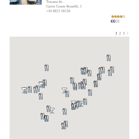
Toscana de...
Carrer Comte Rossellò, 1
+34 6823 56156
:
:
1
2
3
>