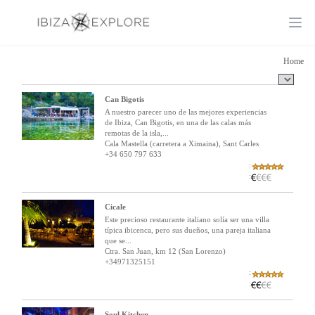
Ope
Home
Can Bigotis
A nuestro parecer uno de las mejores experiencias
de Ibiza, Can Bigotis, en una de las calas más
remotas de la isla,...
Cala Mastella (carretera a Ximaina), Sant Carles
+34 650 797 633
:
:
Cicale
Este precioso restaurante italiano solía ser una villa
típica ibicenca, pero sus dueños, una pareja italiana
que se...
Ctra. San Juan, km 12 (San Lorenzo)
+34971325151
:
:
Soul Kitchen