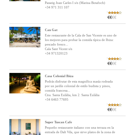
Passeig Joan Carles I s/n (Marina Botafoch)
+34 971 311 107
:
:
Can Gat
Este restaurante de la Cala de San Vicente es uno de
los mejores para probar la comida típica de Ibiza:
pescado fresco...
Cala Sant Vicent s/n
+34 971320123
:
:
Casa Colonial Ibiza
Podrás disfrutar de esta magnífica masía rodeada
por un jardín colonial de estilo budista y pinos,
comida francesa...
Ctra. Santa Eulàlia, km 2. Santa Eulàlia
+34 6463 77695
:
:
Super Tuscan Cafe
Pequeño restaurante italiano con una terraza en la
entrada de Dalt Vila, que sirve platos de la zona de