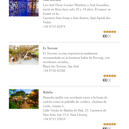
Los chef Oscar Lozano Martínez y José González,
nació en Ibiza hace solo 20 y 24 años. El mayor se
formó en la...
Carretera Sant Josep a Sant Antoni, Sant Agustí des
Vedrà
+34 9713 42474
:
:
Es Torrent
Es Torrent, es una experiencia totalmente
recomendada en la hermosa bahía de Porroig, con
excelentes cócteles,...
Playa des Torrent, San José
+34 9718 02160
:
:
Balafia
Pequeño jardín con excelente carne a la brasa de
carbón como la paletilla de cordero, chuletas de
cerdo, conejo o...
Calle Venda de Balafia de Dalt, 25. Carretera de
Sant Joan, km 15,4. Sant Llorenç
+34 9713 25019
:
: