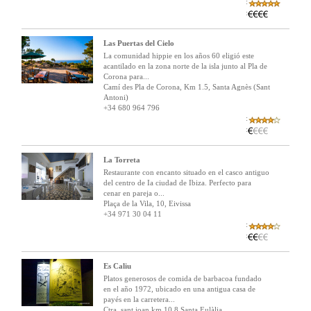
:
:
Las Puertas del Cielo
La comunidad hippie en los años 60 eligió este
acantilado en la zona norte de la isla junto al Pla de
Corona para...
Camí des Pla de Corona, Km 1.5, Santa Agnès (Sant
Antoni)
+34 680 964 796
:
:
La Torreta
Restaurante con encanto situado en el casco antiguo
del centro de Ia ciudad de Ibiza. Perfecto para
cenar en pareja o...
Plaça de la Vila, 10, Eivissa
+34 971 30 04 11
:
:
Es Caliu
Platos generosos de comida de barbacoa fundado
en el año 1972, ubicado en una antigua casa de
payés en la carretera...
Ctra. sant joan km 10,8 Santa Eulàlia