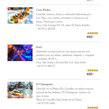
Casa Piedra
Comida creativa, fresca y delicada elaborada por
Leo Ngo, con carnes, pescados y mariscos a la
brasa. Ideal para comer...
Ctra. Cala Llonga Pol 18, núm 42 Santa Eulalia
+34 9711 96558
:
:
Km5
Ambiente excepcional en una masia payesa con
jardines con luz ténue, ambiente relajado y original
y sesiones de DJ o...
Ctra. San Josep a Eivissa Km 5,6. Sant Jordi
+34 9713 08575
:
:
El Chiringuito
Ubicado en la Platja d'Es Cavallet, en plena reserva
natural de Ses Salines, El Chiringuito cuenta con
una cocina...
Playa Es Cavallet Sant Josep de sa Talaia
+34 97139 5485
: